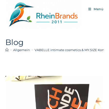
Zum
Inhalt
Menü
springen
Blog
>
Allgemein
>
VABELLE intimate cosmetics & MY.SIZE Kond