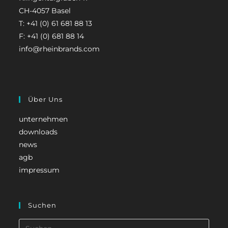
CH-4057 Basel
T: +41 (0) 61 681 88 13
F: +41 (0) 681 88 14
info@rheinbrands.com
Über Uns
unternehmen
downloads
news
agb
impressum
Suchen