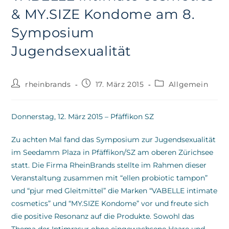
& MY.SIZE Kondome am 8.
Symposium
Jugendsexualität
Beitrags-
Beitrag
Beitrags-
rheinbrands
17. März 2015
Allgemein
Autor:
veröffentlicht:
Kategorie:
Donnerstag, 12. März 2015 – Pfäffikon SZ
Zu achten Mal fand das Symposium zur Jugendsexualität
im Seedamm Plaza in Pfäffikon/SZ am oberen Zürichsee
statt. Die Firma RheinBrands stellte im Rahmen dieser
Veranstaltung zusammen mit “ellen probiotic tampon”
und “pjur med Gleitmittel” die Marken “VABELLE intimate
cosmetics” und “MY.SIZE Kondome” vor und freute sich
die positive Resonanz auf die Produkte. Sowohl das
Thema der Intimrasur ohne eingewachsene Haare und