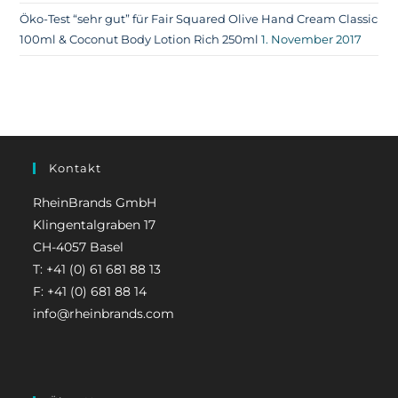
Öko-Test “sehr gut” für Fair Squared Olive Hand Cream Classic
100ml & Coconut Body Lotion Rich 250ml
1. November 2017
Kontakt
RheinBrands GmbH
Klingentalgraben 17
CH-4057 Basel
T: +41 (0) 61 681 88 13
F: +41 (0) 681 88 14
info@rheinbrands.com