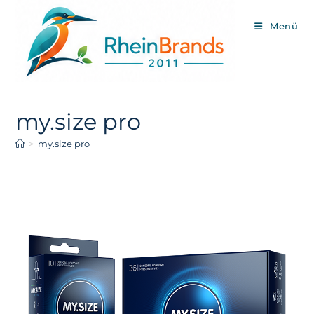
Zum
Inhalt
Menü
springen
my.size pro
>
my.size pro